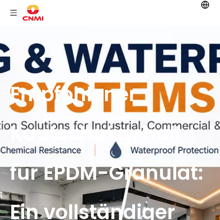
Empfohlener
Kautschukgehalt
für EPDM-Granulat:
Ein vollständiger