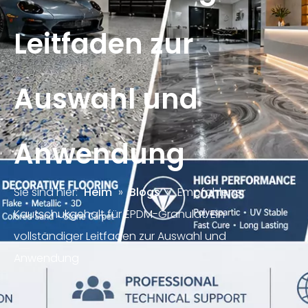
Leitfaden zur
Auswahl und
Anwendung
Sie sind hier:
Heim
»
Blogs
»
Empfohlener
Kautschukgehalt für EPDM-Granulat: Ein
vollständiger Leitfaden zur Auswahl und
Anwendung