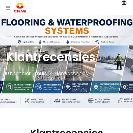
Klantrecensies
U bent hier:
Thuis
»
Klantrecensies
Klantrecensies